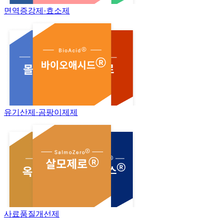
면역증강제·효소제
유기산제·곰팡이제제
사료품질개선제