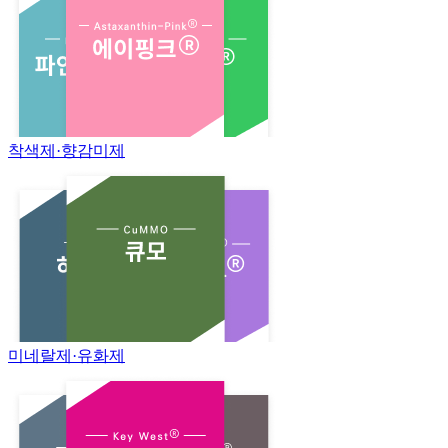
착색제·향감미제
미네랄제·유화제