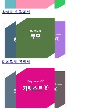
착색제·향감미제
미네랄제·유화제