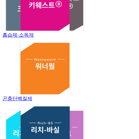
흡습제·소독제
곤충단백질제