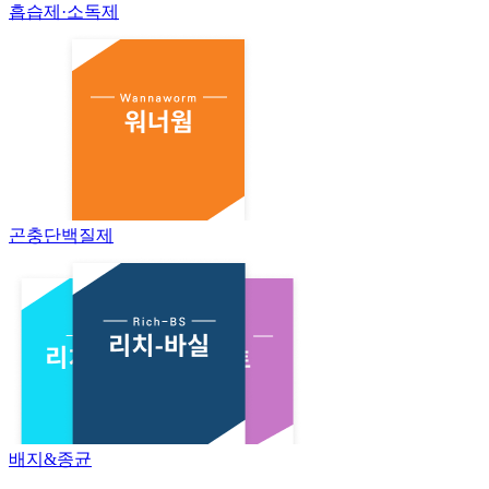
흡습제·소독제
곤충단백질제
배지&종균