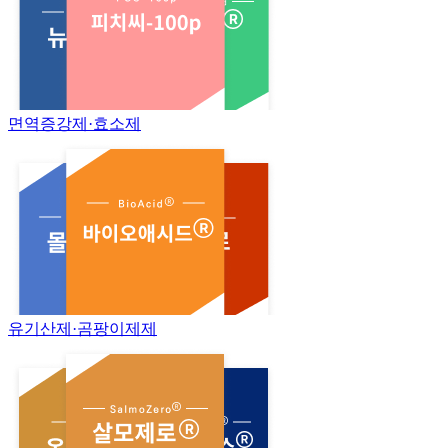
면역증강제·효소제
유기산제·곰팡이제제