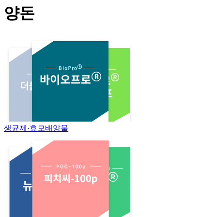
양돈
생균제·효모배양물